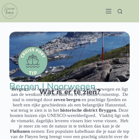
Bergen | Noorwegen
Bergen
is de op een na grootste stad van Noorwegen en ligt
Wat is er te zien?
aan de westkust van het land en is een ideale cruisestop. De
stad is omringd door
zeven bergen
en prachtige fjorden en
heeft een rijke geschiedenis als een belangrijke Hanzestad,
wat terug te zien is in het
historische district Bryggen.
Deze
houten huizen zijn UNESCO-werelderfgoed. Vlakbij ligt ook
de vismarkt, dagelijks leveren vissers hier verse vissen. Heb
je meer zin om de natuur in te trekken dan kan je de
Fløibanen
nemen: Een populaire kabelbaan die je naar de top
van de Fløyen berg brengt voor een prachtig uitzicht over de