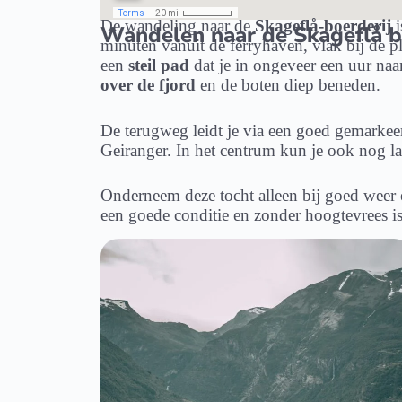
De wandeling naar de
Skageflå-boerderij
i
Wandelen naar de Skageflå b
minuten vanuit de ferryhaven, vlak bij de 
een
steil pad
dat je in ongeveer een uur na
over de fjord
en de boten diep beneden.
De terugweg leidt je via een goed gemarkee
Geiranger. In het centrum kun je ook nog l
Onderneem deze tocht alleen bij goed weer e
een goede conditie en zonder hoogtevrees is