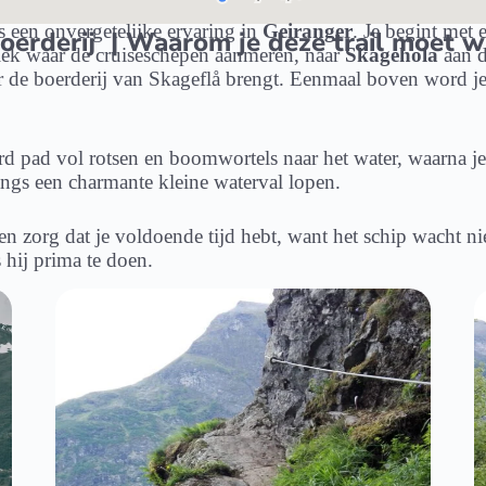
s een onvergetelijke ervaring in
Geiranger
. Je begint me
oerderij | Waarom je deze trail moet 
plek waar de cruiseschepen aanmeren, naar
Skagehola
aan d
ar de boerderij van Skageflå brengt. Eenmaal boven word 
rd pad vol rotsen en boomwortels naar het water, waarna j
angs een charmante kleine waterval lopen.
n zorg dat je voldoende tijd hebt, want het schip wacht nie
 hij prima te doen.