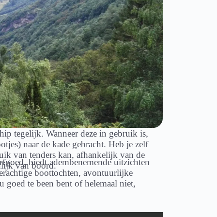
hip tegelijk. Wanneer deze in gebruik is,
tjes) naar de kade gebracht. Heb je zelf
uik van tenders kan, afhankelijk van de
rfgoed, biedt adembenemende uitzichten
nlijk van boord.
erachtige boottochten, avontuurlijke
u goed te been bent of helemaal niet,