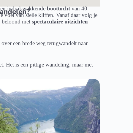
t een indrukwekkende
boottocht
van 40
wandelen?
e voet van steile kliffen. Vanaf daar volg je
je beloond met
spectaculaire uitzichten
e over een brede weg terugwandelt naar
t. Het is een pittige wandeling, maar met