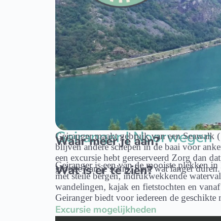
Geiranger | Noorwegen
Geiranger maakt gebruik van een Seawalk ( ee
Waar meer je aan?
blijven andere schepen in de baai voor anke
een excursie hebt gereserveerd Zorg dan dat
Geiranger is een van de mooiste plekken i
Wat is er te zien?
grootte van je schip, flink wat langer duren
met steile bergen, indrukwekkende watervall
wandelingen, kajak en fietstochten en vanaf
Geiranger biedt voor iedereen de geschikte
Excursie mogelijkheden