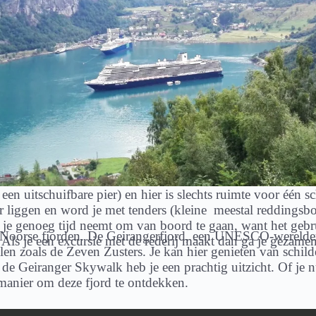
n uitschuifbare pier) en hier is slechts ruimte voor één sc
r liggen en word je met tenders (kleine meestal reddingsboo
 je genoeg tijd neemt om van boord te gaan, want het gebr
n Noorse fjorden. De Geirangerfjord, een UNESCO-werelde
. Als je een excursie met de rederij maakt dan ga je gezame
en zoals de Zeven Zusters. Je kan hier genieten van schild
 de Geiranger Skywalk heb je een prachtig uitzicht. Of je n
 manier om deze fjord te ontdekken.