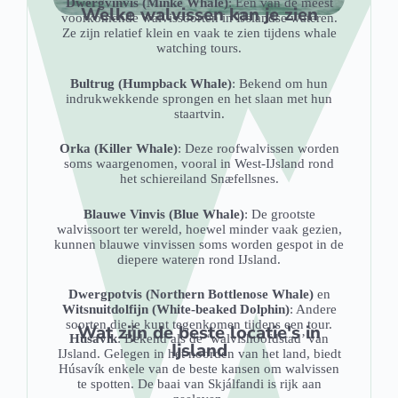
Dwergvinvis (Minke Whale)
: Een van de meest
Welke walvissen kan je zien
voorkomende walvissoorten in IJslandse wateren.
Ze zijn relatief klein en vaak te zien tijdens whale
watching tours.
Bultrug (Humpback Whale)
: Bekend om hun
indrukwekkende sprongen en het slaan met hun
staartvin.
Orka (Killer Whale)
: Deze roofwalvissen worden
soms waargenomen, vooral in West-IJsland rond
het schiereiland Snæfellsnes.
Blauwe Vinvis (Blue Whale)
: De grootste
walvissoort ter wereld, hoewel minder vaak gezien,
kunnen blauwe vinvissen soms worden gespot in de
diepere wateren rond IJsland.
Dwergpotvis (Northern Bottlenose Whale)
en
Witsnuitdolfijn (White-beaked Dolphin)
: Andere
soorten die je kunt tegenkomen tijdens een tour.
Wat zijn de beste locatie's in
Húsavík
: Bekend als de ‘walvishoofdstad’ van
Ijsland
IJsland. Gelegen in het noorden van het land, biedt
Húsavík enkele van de beste kansen om walvissen
te spotten. De baai van Skjálfandi is rijk aan