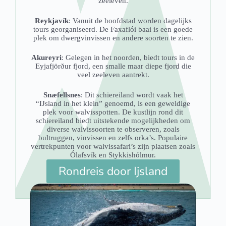
zeeleven.
Reykjavík
: Vanuit de hoofdstad worden dagelijks
tours georganiseerd. De Faxaflói baai is een goede
plek om dwergvinvissen en andere soorten te zien.
Akureyri
: Gelegen in het noorden, biedt tours in de
Eyjafjörður fjord, een smalle maar diepe fjord die
veel zeeleven aantrekt.
Snæfellsnes
: Dit schiereiland wordt vaak het
“IJsland in het klein” genoemd, is een geweldige
plek voor walvisspotten. De kustlijn rond dit
schiereiland biedt uitstekende mogelijkheden om
diverse walvissoorten te observeren, zoals
bultruggen, vinvissen en zelfs orka’s. Populaire
vertrekpunten voor walvissafari’s zijn plaatsen zoals
Ólafsvík en Stykkishólmur.
Rondreis door Ijsland