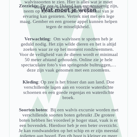
walvissoorten te zien. Hier is alles wat je moet
Zeeziekte
: De zee in IJsland kan erg onstuimig zijn,
weten over walvisspotten in IJsland.
Wat moet je weten
neem op tijd medicatie zodat je optimaal van je
ervaring kan genieten. Vertrek niet met een lege
maag. Gember en een groene appel kunnen helpen
tegen de misselijkheid.
Verwachting
: Om walvissen te spotten heb je
geduld nodig. Het zijn wilde dieren en het is altijd
zoeken waar ze op het moment rondzwemmen.
Voor de veiligheid van de dieren wordt er minimaal
50 meter afstand gehouden. Online zie je hele
spectaculaire foto’s van springende bultruggen,…
deze zijn vaak genomen met een zoomlens.
Kleding
: Op zee is het frisser dan aan land. Doe
verschillende lagen aan en voorzie waterdichte
schoenen en een goede regenjas en waterdichte
broek.
Soorten boten
: Bij een walvis excursie worden met
verschillende soorten boten gebruikt .De grotere
boten hebben het voordeel je hoger staat, vaak is er
een bovendek. Hierdoor heb je een beter overzicht.
Je kan rondwandelen op het schip en er zijn meestal
toiletten aan boord. Een rib boot is kleiner en meer