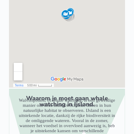
Waarom je moet gaan whale
Walvisspotten, of whale watching, is een geweldige
watching in Ijsland.
manier om deze indrukwekkende dieren in hun
natuurlijke habitat te observeren. IJsland is een
uitstekende locatie, dankzij de rijke biodiversiteit in
de omliggende wateren. Vooral in de zomer,
wanneer het voedsel in overvloed aanwezig is, heb
je uitstekende kansen om verschillende